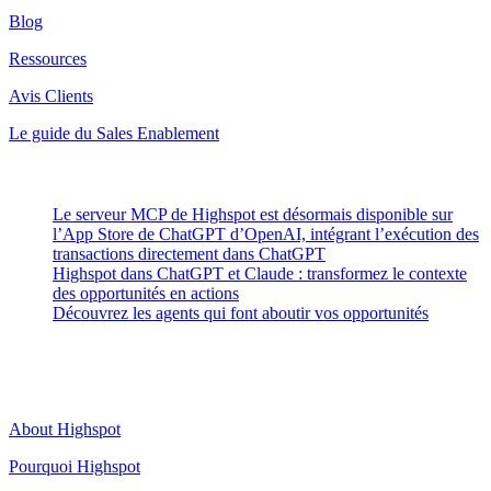
Blog
Ressources
Avis Clients
Le guide du Sales Enablement
Latest Posts
Le serveur MCP de Highspot est désormais disponible sur
l’App Store de ChatGPT d’OpenAI, intégrant l’exécution des
transactions directement dans ChatGPT
Highspot dans ChatGPT et Claude : transformez le contexte
des opportunités en actions
Découvrez les agents qui font aboutir vos opportunités
Highspot
About Highspot
Pourquoi Highspot