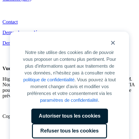
Contact
Contact
Demander une démo
Demander les tarifs
Notre site utilise des cookies afin de pouvoir
vous proposer un contenu plus pertinent. Pour
plus d'informations quant aux traitements de
Vue d’ensemble du produit
vos données, n'hésitez pas à consulter notre
Highspot est la seule plateforme unifiée pour l’activation de GTM.
politique de confidentialité
. Vous pouvez à tout
Nous permettons aux entreprises d’exploiter tout le potentiel de l’IA
moment changer d'avis et modifier vos
pour améliorer la productivité de GTM et favoriser une croissance
préférences et votre consentement via les
prévisible.
paramètres de confidentialité
.
Autoriser tous les cookies
Copyright © 2026 Highspot
Modalités (EN)
Refuser tous les cookies
Confidentialité (EN)
Confidentialité