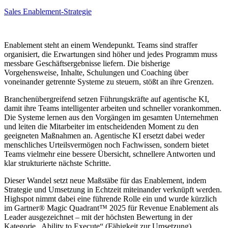
Sales Enablement-Strategie
Enablement steht an einem Wendepunkt. Teams sind straffer
organisiert, die Erwartungen sind höher und jedes Programm muss
messbare Geschäftsergebnisse liefern. Die bisherige
Vorgehensweise, Inhalte, Schulungen und Coaching über
voneinander getrennte Systeme zu steuern, stößt an ihre Grenzen.
Branchenübergreifend setzen Führungskräfte auf agentische KI,
damit ihre Teams intelligenter arbeiten und schneller vorankommen.
Die Systeme lernen aus den Vorgängen im gesamten Unternehmen
und leiten die Mitarbeiter im entscheidenden Moment zu den
geeigneten Maßnahmen an. Agentische KI ersetzt dabei weder
menschliches Urteilsvermögen noch Fachwissen, sondern bietet
Teams vielmehr eine bessere Übersicht, schnellere Antworten und
klar strukturierte nächste Schritte.
Dieser Wandel setzt neue Maßstäbe für das Enablement, indem
Strategie und Umsetzung in Echtzeit miteinander verknüpft werden.
Highspot nimmt dabei eine führende Rolle ein und wurde kürzlich
im Gartner® Magic Quadrant™ 2025 für Revenue Enablement als
Leader ausgezeichnet – mit der höchsten Bewertung in der
Kategorie „Ability to Execute“ (Fähigkeit zur Umsetzung).