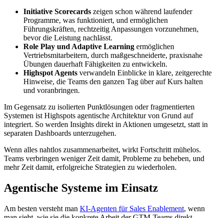
Initiative Scorecards
zeigen schon während laufender
Programme, was funktioniert, und ermöglichen
Führungskräften, rechtzeitig Anpassungen vorzunehmen,
bevor die Leistung nachlässt.
Role Play und Adaptive Learning
ermöglichen
Vertriebsmitarbeitern, durch maßgeschneiderte, praxisnahe
Übungen dauerhaft Fähigkeiten zu entwickeln.
Highspot Agents
verwandeln Einblicke in klare, zeitgerechte
Hinweise, die Teams den ganzen Tag über auf Kurs halten
und voranbringen.
Im Gegensatz zu isolierten Punktlösungen oder fragmentierten
Systemen ist Highspots agentische Architektur von Grund auf
integriert. So werden Insights direkt in Aktionen umgesetzt, statt in
separaten Dashboards unterzugehen.
Wenn alles nahtlos zusammenarbeitet, wirkt Fortschritt mühelos.
Teams verbringen weniger Zeit damit, Probleme zu beheben, und
mehr Zeit damit, erfolgreiche Strategien zu wiederholen.
Agentische Systeme im Einsatz
Am besten versteht man
KI-Agenten für Sales Enablement
, wenn
man sieht, wie sie die konkrete Arbeit der GTM-Teams direkt