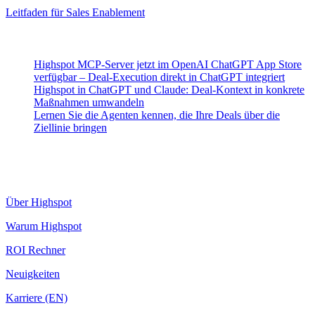
Leitfaden für Sales Enablement
Neueste Beiträge
Highspot MCP-Server jetzt im OpenAI ChatGPT App Store
verfügbar – Deal-Execution direkt in ChatGPT integriert
Highspot in ChatGPT und Claude: Deal-Kontext in konkrete
Maßnahmen umwandeln
Lernen Sie die Agenten kennen, die Ihre Deals über die
Ziellinie bringen
Highspot
Über Highspot
Warum Highspot
ROI Rechner
Neuigkeiten
Karriere (EN)