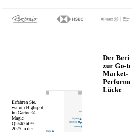
Im Gartner®
Der Beri
Magic
zur Go-to
Quadrant™
Market-
als führend
Performa
ausgezeichnet
Lücke
Erfahren Sie,
warum Highspot
im Gartner®
Magic
Quadrant™
2025 in der