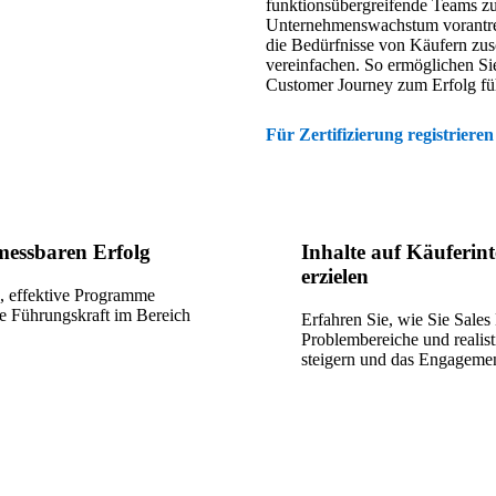
funktionsübergreifende Teams zu 
Unternehmenswachstum vorantreibe
die Bedürfnisse von Käufern zus
vereinfachen. So ermöglichen Sie
Customer Journey zum Erfolg fü
Für Zertifizierung registriere
messbaren Erfolg
Inhalte auf Käuferin
erzielen
n, effektive Programme
ge Führungskraft im Bereich
Erfahren Sie, wie Sie Sales
Problembereiche und realis
steigern und das Engagemen