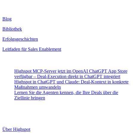
Ressourcen
Blog
Bibliothek
Erfolgsgeschichten
Leitfaden für Sales Enablement
Neueste Beiträge
Highspot MCP-Server jetzt im OpenAI ChatGPT App Store
verfügbar – Deal-Execution direkt in ChatGPT integriert
Highspot in ChatGPT und Claude: Deal-Kontext in konkrete
Maßnahmen umwandeln
Lernen Sie die Agenten kennen, die Ihre Deals über die
Ziellinie bringen
Highspot
Über Highspot