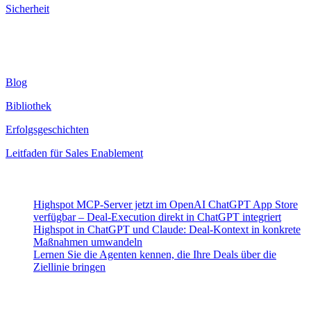
Sicherheit
Ressourcen
Blog
Bibliothek
Erfolgsgeschichten
Leitfaden für Sales Enablement
Neueste Beiträge
Highspot MCP-Server jetzt im OpenAI ChatGPT App Store
verfügbar – Deal-Execution direkt in ChatGPT integriert
Highspot in ChatGPT und Claude: Deal-Kontext in konkrete
Maßnahmen umwandeln
Lernen Sie die Agenten kennen, die Ihre Deals über die
Ziellinie bringen