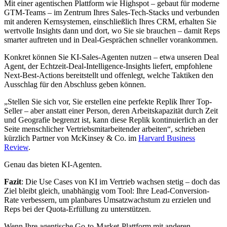
Mit einer agentischen Plattform wie Highspot – gebaut für moderne
GTM-Teams – im Zentrum Ihres Sales-Tech-Stacks und verbunden
mit anderen Kernsystemen, einschließlich Ihres CRM, erhalten Sie
wertvolle Insights dann und dort, wo Sie sie brauchen – damit Reps
smarter auftreten und in Deal-Gesprächen schneller vorankommen.
Konkret können Sie KI-Sales-Agenten nutzen – etwa unseren Deal
Agent, der Echtzeit-Deal-Intelligence-Insights liefert, empfohlene
Next-Best-Actions bereitstellt und offenlegt, welche Taktiken den
Ausschlag für den Abschluss geben können.
„Stellen Sie sich vor, Sie erstellen eine perfekte Replik Ihrer Top-
Seller – aber anstatt einer Person, deren Arbeitskapazität durch Zeit
und Geografie begrenzt ist, kann diese Replik kontinuierlich an der
Seite menschlicher Vertriebsmitarbeitender arbeiten“, schrieben
kürzlich Partner von McKinsey & Co. im
Harvard Business
Review
.
Genau das bieten KI-Agenten.
Fazit
: Die Use Cases von KI im Vertrieb wachsen stetig – doch das
Ziel bleibt gleich, unabhängig vom Tool: Ihre Lead-Conversion-
Rate verbessern, um planbares Umsatzwachstum zu erzielen und
Reps bei der Quota-Erfüllung zu unterstützen.
Wenn Ihre agentische Go-to-Market-Plattform mit anderen