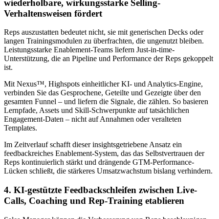
wiederholbare, wirkungsstarke Selling-
Verhaltensweisen fördert
Reps auszustatten bedeutet nicht, sie mit generischen Decks oder
langen Trainingsmodulen zu überfrachten, die ungenutzt bleiben.
Leistungsstarke Enablement-Teams liefern Just-in-time-
Unterstützung, die an Pipeline und Performance der Reps gekoppelt
ist.
Mit Nexus™, Highspots einheitlicher KI- und Analytics-Engine,
verbinden Sie das Gesprochene, Geteilte und Gezeigte über den
gesamten Funnel – und liefern die Signale, die zählen. So basieren
Lernpfade, Assets und Skill-Schwerpunkte auf tatsächlichen
Engagement-Daten – nicht auf Annahmen oder veralteten
Templates.
Im Zeitverlauf schafft dieser insightsgetriebene Ansatz ein
feedbackreiches Enablement-System, das das Selbstvertrauen der
Reps kontinuierlich stärkt und drängende GTM-Performance-
Lücken schließt, die stärkeres Umsatzwachstum bislang verhindern.
4. KI-gestützte Feedbackschleifen zwischen Live-
Calls, Coaching und Rep-Training etablieren