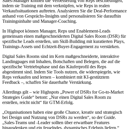
Sales-Manager können die Verbesserung von Reps beschleunigen,
indem sie Training mit dem verknüpfen, wie Reps in realen
Verkaufssituationen auftreten. Analysieren Sie die Deal-Performance
anhand von Gesprächs-Insights und personalisieren Sie daraufhin
Trainingsinhalte und Manager-Coaching.
In Highspot können Manager, Reps und Enablement-Leads
gemeinsam einen maßgeschneiderten Digital Sales Room (DSR) für
spezifische Leads erstellen, um Skill-Building mit kuratierten Plays,
Trainings-Assets und Echtzeit-Buyer-Engagement zu verstärken.
Digital Sales Rooms sind im Kern maßgeschneiderte, interaktive
Landingpages mit Inhalten, Botschaften und Belegen, die auf die
spezifische Vertriebsphase und das Käuferprofil des Reps
abgestimmt sind. Indem Sie Tools nutzen, die widerspiegeln, wie
Reps verkaufen und lernen – kombiniert mit KI-gestütztem
Feedback –, schaffen Sie dauerhafte Verstärkung.
Allerdings gilt – wie Highspots „Power of DSRs for Go-to-Market
Strategies Guide“ betont: „Nur einen Digital Sales Room zu
erstellen, reicht nicht“ für GTM-Erfolg.
„Organisationen haben eine große Chance, kreativ und strategisch
bei Design und Nutzung von DSRs zu werden“, so der Guide.
„Sales-Teams und -Leader sollten über erwartbare Features
hinausdenken und ein fesselndes, dynamisches Erlebnis liefern.“