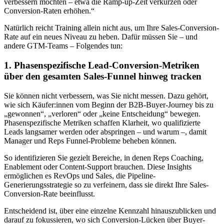
verbessern möchten – etwa die Ramp-up-Zeit verkürzen oder
Conversion-Raten erhöhen.“
Natürlich reicht Training allein nicht aus, um Ihre Sales-Conversion-
Rate auf ein neues Niveau zu heben. Dafür müssen Sie – und
andere GTM-Teams – Folgendes tun:
1. Phasenspezifische Lead-Conversion-Metriken
über den gesamten Sales-Funnel hinweg tracken
Sie können nicht verbessern, was Sie nicht messen. Dazu gehört,
wie sich Käufer:innen vom Beginn der B2B-Buyer-Journey bis zu
„gewonnen“, „verloren“ oder „keine Entscheidung“ bewegen.
Phasenspezifische Metriken schaffen Klarheit, wo qualifizierte
Leads langsamer werden oder abspringen – und warum –, damit
Manager und Reps Funnel-Probleme beheben können.
So identifizieren Sie gezielt Bereiche, in denen Reps Coaching,
Enablement oder Content-Support brauchen. Diese Insights
ermöglichen es RevOps und Sales, die Pipeline-
Generierungsstrategie so zu verfeinern, dass sie direkt Ihre Sales-
Conversion-Rate beeinflusst.
Entscheidend ist, über eine einzelne Kennzahl hinauszublicken und
darauf zu fokussieren, wo sich Conversion-Lücken über Buyer-