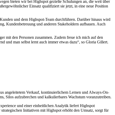
wegen bieten wir bei Highspot gezielte Schulungen an, die weit über
ewöhnlicher Einsatz qualifiziert sie jetzt, in eine neue Position
mit Kunden und dem Highspot-Team durchführen. Darüber hinaus wird
eilung, Kundenbetreuung und anderen Stakeholdern aufbauen. Auch
änger mit den Personen zusammen. Zudem freue ich mich auf den
nd und man selbst lernt auch immer etwas dazu“, so Gloria Gillert.
n aus angeleitetem Verkauf, kontinuierlichem Lernen und Always-On-
ams, Silos aufzubrechen und kalkulierbares Wachstum voranzutreiben.
xperience und einer einheitlichen Analytik liefert Highspot
rategischen Initiativen mit Highspot erhöht den Umsatz, sorgt für