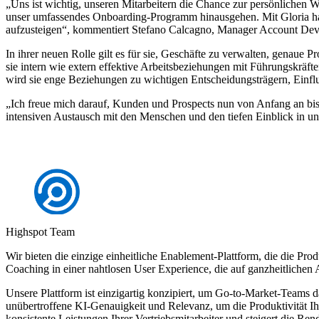
„Uns ist wichtig, unseren Mitarbeitern die Chance zur persönlichen W
unser umfassendes Onboarding-Programm hinausgehen. Mit Gloria haben
aufzusteigen“, kommentiert Stefano Calcagno, Manager Account Dev
In ihrer neuen Rolle gilt es für sie, Geschäfte zu verwalten, gena
sie intern wie extern effektive Arbeitsbeziehungen mit Führungskräf
wird sie enge Beziehungen zu wichtigen Entscheidungsträgern, Einflu
„Ich freue mich darauf, Kunden und Prospects nun von Anfang an bis
intensiven Austausch mit den Menschen und den tiefen Einblick in un
Highspot Team
Wir bieten die einzige einheitliche Enablement-Plattform, die die Pr
Coaching in einer nahtlosen User Experience, die auf ganzheitlichen
Unsere Plattform ist einzigartig konzipiert, um Go-to-Market-Teams das
unübertroffene KI-Genauigkeit und Relevanz, um die Produktivität Ih
konsistente Leistungen Ihrer Vertriebsmitarbeiter und steigert die Ren