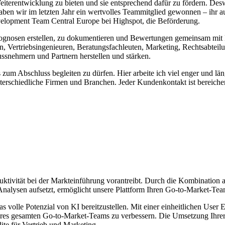
eiterentwicklung zu bieten und sie entsprechend dafür zu fördern. Des
 wir im letzten Jahr ein wertvolles Teammitglied gewonnen – ihr außerg
elopment Team Central Europe bei Highspot, die Beförderung.
ue Prognosen erstellen, zu dokumentieren und Bewertungen gemeinsam 
ten, Vertriebsingenieuren, Beratungsfachleuten, Marketing, Rechtsabt
ssnehmern und Partnern herstellen und stärken.
 zum Abschluss begleiten zu dürfen. Hier arbeite ich viel enger und l
terschiedliche Firmen und Branchen. Jeder Kundenkontakt ist bereicher
oduktivität bei der Markteinführung vorantreibt. Durch die Kombinatio
 Analysen aufsetzt, ermöglicht unsere Plattform Ihren Go-to-Market-Te
 volle Potenzial von KI bereitzustellen. Mit einer einheitlichen User E
res gesamten Go-to-Market-Teams zu verbessern. Die Umsetzung Ihrer st
dite für Vertrieb und Marketing.