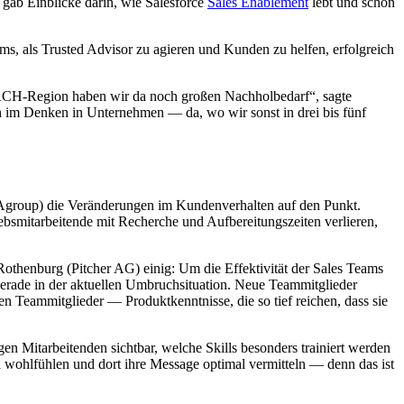
gab Einblicke darin, wie Salesforce
Sales Enablement
lebt und schon
s, als Trusted Advisor zu agieren und Kunden zu helfen, erfolgreich
 DACH-Region haben wir da noch großen Nachholbedarf“, sagte
 im Denken in Unternehmen — da, wo wir sonst in drei bis fünf
DAgroup) die Veränderungen im Kundenverhalten auf den Punkt.
ebsmitarbeitende mit Recherche und Aufbereitungszeiten verlieren,
thenburg (Pitcher AG) einig: Um die Effektivität der Sales Teams
rade in der aktuellen Umbruchsituation. Neue Teammitglieder
 Teammitglieder — Produktkenntnisse, die so tief reichen, dass sie
n Mitarbeitenden sichtbar, welche Skills besonders trainiert werden
a wohlfühlen und dort ihre Message optimal vermitteln — denn das ist