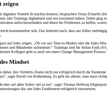
t zeigen
ür digitalen Vertrieb fit machen können, besprachen Vesna Schaefer 
en Jahr Trainings digitalisiert und neu konzipiert haben. Dabei ging es n
otivation aufrechtzuerhalten und ihnen bei Problemen zu helfen, waren
 leicht konsumierbar sein. Das bedeutet auch, dass aus früher mehrtägi
.
Impact auf Sales zeigen. „Ob wir uns Time-to-Market oder die Sales-Wi
rinnen und Mitarbeiter zufriedener.“ Trainings sind für Stefan Funk (
n erfahrenen Kollegen geht es auch um einen Change Management Prozess.
ndes Mindset
 dabei, ihre Vertriebs-Teams nicht nur erfolgreich durch die Pandemie
gen“, sagte David von Rothenburg. Es geht nie alleine, man muss richt
gibt aber auf allen Seiten viel zu tun“, sagte Thomas Hellweg (Highs
aussetzungen dar, um Sales Enablement erfolgreich einzusetzen.