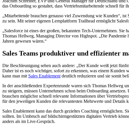
Joachim Schreiner, EVP und General Manager für Deutschland und Öst
das Onboarding so gestaltet, dass Vertriebsmitarbeitende schnell für 
„Mitarbeitende brauchen genauso viel Zuwendung wie Kunden“, ist Sc
zu sein. Mit seiner eigenen Lernplattform Trailhead ermöglicht Salesf
„Salesforce ist eines der großen, bekannten Tech-Unternehmen. Sie 
Thomas Hellweg, Managing Director von Highspot. „Die Pandemie hat
Jahren gewesen wären.“
Sales Teams produktiver und effizienter 
Die Beschleunigung sehen auch andere: „Der Kunde weiß jetzt fünfm
Daher ist es noch wichtiger, sofort zu erkennen, was einem Kunden w
kann man mit
Sales Enablement
deutlich reduzieren und sie somit bef
In der anschließenden Expertenrunde waren sich Thomas Hellweg und
zu steigern, müssen Unternehmen schon beim Onboarding ansetzen. U
brauchen möglichst schnell relevante Informationen über Vertriebsp
für den jeweiligen Kunden die relevantesten Mehrwerte und Details 
Sales Enablement kann das durch gezieltes Coaching ermöglichen. Sie
sollten. Im Umbruch auf bildschirmgestützten digitalen Vertrieb kön
anders als im Live-Gespräch.