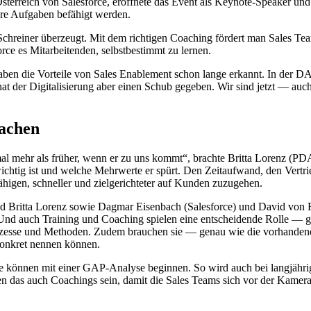
erreich von Salesforce, eröffnete das Event als Keynote-Speaker und 
ihre Aufgaben befähigt werden.
hreiner überzeugt. Mit dem richtigen Coaching fördert man Sales Team
orce es Mitarbeitenden, selbstbestimmt zu lernen.
haben die Vorteile von Sales Enablement schon lange erkannt. In der
 der Digitalisierung aber einen Schub gegeben. Wir sind jetzt — auch
machen
al mehr als früher, wenn er zu uns kommt“, brachte Britta Lorenz (P
ichtig ist und welche Mehrwerte er spürt. Den Zeitaufwand, den Vertri
ähigen, schneller und zielgerichteter auf Kunden zuzugehen.
 Britta Lorenz sowie Dagmar Eisenbach (Salesforce) und David von Ro
nd auch Training und Coaching spielen eine entscheidende Rolle — ge
rozesse und Methoden. Zudem brauchen sie — genau wie die vorhandenen
konkret nennen können.
 können mit einer GAP-Analyse beginnen. So wird auch bei langjährige
nen das auch Coachings sein, damit die Sales Teams sich vor der Kamer