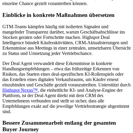
einzelne Chance gezielt vorantreiben können.
Einblicke in konkrete Maßnahmen übersetzen
GTM-Teams kämpfen häufig mit isolierten Signalen und
mangelnder Transparenz darüber, warum Geschäftsabschlüsse ins
Stocken geraten oder Fortschritte machen. Highspot Deal
Intelligence bündelt Käuferaktivitäten, CRM-Aktualisierungen und
Erkenntnisse aus Meetings in einer zentralen, umsetzbaren Übersicht
zu Status und Umsetzung jeder Vertriebschance.
Der Deal Agent verwandelt diese Erkenntnisse in konkrete
Handlungsempfehlungen – etwa das frühzeitige Erkennen von
Risiken, das Starten eines deal-spezifischen KI-Rollenspiels oder
das Erstellen eines digitalen Verkaufsraums, um Käufer erneut
einzubinden und Geschäfte gezielt voranzutreiben. Unterstützt durch
Highspot Nexus™
, die einheitliche KI- und Analyse-Engine der
Plattform, ist der Deal Agent direkt mit dem CRM des
Unternehmens verbunden und stellt so sicher, dass alle
Empfehlungen exakt auf die jeweilige Vertriebsstrategie abgestimmt
sind.
Bessere Zusammenarbeit entlang der gesamten
Buyer Journey