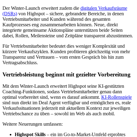
Der Winter-Launch erweitert zudem die
digitalen Verkaufsräume
(DSRs)
von Highspot – sichere, gebrandete Bereiche, in denen
Vertriebsmitarbeiter und Kunden während des gesamten
Kaufprozesses eng zusammenarbeiten können. Neue, direkt
integrierte gemeinsame Aktionspläne unterstützen beide Seiten
dabei, Rollen, Meilensteine und Zeitpläne transparent abzustimmen.
Für Vertriebsmitarbeiter bedeutet dies weniger Komplexität und
kürzere Verkaufszyklen. Kunden profitieren gleichzeitig von mehr
Transparenz und Vertrauen – vom ersten Gespräch bis hin zum
Vertragsabschluss.
Vertriebsleistung beginnt mit gezielter Vorbereitung
Mit dem Winter-Launch erweitert Highspot seine KI-gestützten
Coaching-Funktionen, sodass Vertriebsmitarbeiter genau dann
optimal vorbereitet sind, wenn es darauf ankommt.
KI-Rollenspiele
sind nun direkt im Deal Agent verfügbar und ermöglichen es, reale
Verkaufssituationen jederzeit mit aktuellem Kontext zur jeweiligen
Vertriebschance zu üben – sowohl im Web als auch mobil.
Weitere Neuerungen umfassen:
Highspot Skills
– ein im Go-to-Market-Umfeld erprobtes