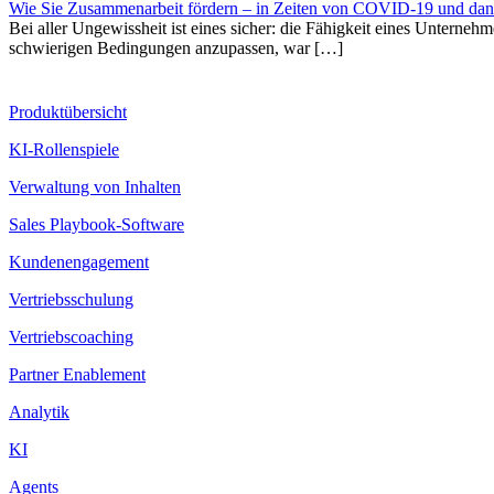
Wie Sie Zusammenarbeit fördern – in Zeiten von COVID-19 und da
Bei aller Ungewissheit ist eines sicher: die Fähigkeit eines Unternehm
schwierigen Bedingungen anzupassen, war […]
Produkt
Produktübersicht
KI-Rollenspiele
Verwaltung von Inhalten
Sales Playbook-Software
Kundenengagement
Vertriebsschulung
Vertriebscoaching
Partner Enablement
Analytik
KI
Agents