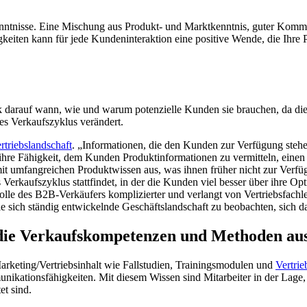
enntnisse. Eine Mischung aus Produkt- und Marktkenntnis, guter Kommun
gkeiten kann für jede Kundeninteraktion eine positive Wende, die Ihre 
ck darauf wann, wie und warum potenzielle Kunden sie brauchen, da di
es Verkaufszyklus verändert.
triebslandschaft
. „Informationen, die den Kunden zur Verfügung stehen
ihre Fähigkeit, dem Kunden Produktinformationen zu vermitteln, einen
t umfangreichen Produktwissen aus, was ihnen früher nicht zur Verfügu
s Verkaufszyklus stattfindet, in der die Kunden viel besser über ihre 
lle des B2B-Verkäufers komplizierter und verlangt von Vertriebsfachleu
 die sich ständig entwickelnde Geschäftslandschaft zu beobachten, sich
e die Verkaufskompetenzen und Methoden au
 Marketing/Vertriebsinhalt wie Fallstudien, Trainingsmodulen und
Vertri
ikationsfähigkeiten. Mit diesem Wissen sind Mitarbeiter in der Lag
et sind.