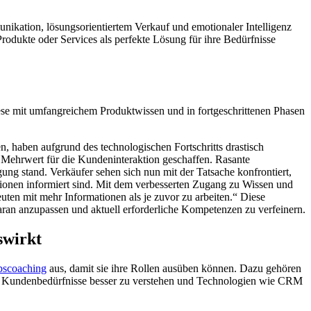
ikation, lösungsorientiertem Verkauf und emotionaler Intelligenz
Produkte oder Services als perfekte Lösung für ihre Bedürfnisse
ese mit umfangreichem Produktwissen und in fortgeschrittenen Phasen
, haben aufgrund des technologischen Fortschritts drastisch
 Mehrwert für die Kundeninteraktion geschaffen. Rasante
ng stand. Verkäufer sehen sich nun mit der Tatsache konfrontiert,
Optionen informiert sind. Mit dem verbesserten Zugang zu Wissen und
ten mit mehr Informationen als je zuvor zu arbeiten.“ Diese
 daran anzupassen und aktuell erforderliche Kompetenzen zu verfeinern.
swirkt
ebscoaching
aus, damit sie ihre Rollen ausüben können. Dazu gehören
e, Kundenbedürfnisse besser zu verstehen und Technologien wie CRM