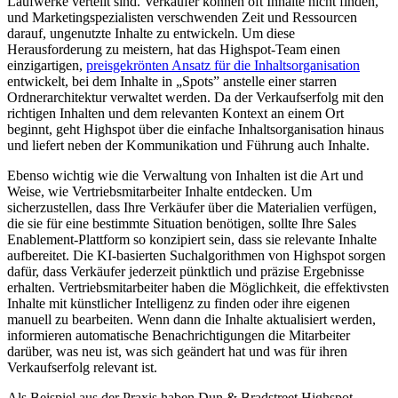
Laufwerke verteilt sind. Verkäufer können oft Inhalte nicht finden,
und Marketingspezialisten verschwenden Zeit und Ressourcen
darauf, ungenutzte Inhalte zu entwickeln. Um diese
Herausforderung zu meistern, hat das Highspot-Team einen
einzigartigen,
preisgekrönten Ansatz für die Inhaltsorganisation
entwickelt, bei dem Inhalte in „Spots” anstelle einer starren
Ordnerarchitektur verwaltet werden. Da der Verkaufserfolg mit den
richtigen Inhalten und dem relevanten Kontext an einem Ort
beginnt, geht Highspot über die einfache Inhaltsorganisation hinaus
und liefert neben der Kommunikation und Führung auch Inhalte.
Ebenso wichtig wie die Verwaltung von Inhalten ist die Art und
Weise, wie Vertriebsmitarbeiter Inhalte entdecken. Um
sicherzustellen, dass Ihre Verkäufer über die Materialien verfügen,
die sie für eine bestimmte Situation benötigen, sollte Ihre Sales
Enablement-Plattform so konzipiert sein, dass sie relevante Inhalte
aufbereitet. Die KI-basierten Suchalgorithmen von Highspot sorgen
dafür, dass Verkäufer jederzeit pünktlich und präzise Ergebnisse
erhalten. Vertriebsmitarbeiter haben die Möglichkeit, die effektivsten
Inhalte mit künstlicher Intelligenz zu finden oder ihre eigenen
manuell zu bearbeiten. Wenn dann die Inhalte aktualisiert werden,
informieren automatische Benachrichtigungen die Mitarbeiter
darüber, was neu ist, was sich geändert hat und was für ihren
Verkaufserfolg relevant ist.
Als Beispiel aus der Praxis haben Dun & Bradstreet Highspot